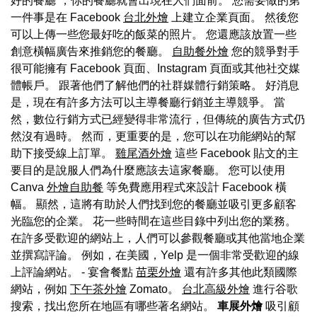
好的餐廳”，你的餐廳就會出現在人們面前。 您需要做的第
一件事是在 Facebook
台北外燴
上建立企業頁面。 然後您
可以上傳一些您最好吃的飯菜的照片。 您還應該放置一些
創意橫幅廣告來推銷您的餐廳。
自助餐外燴
您的競爭對手
很可能擁有 Facebook 頁面、Instagram 頁面或其他社交媒
體帳戶。 跟著他們了解他們的社群媒體行銷策略。 好消息
是，現在有許多方法可以主導餐廳行銷並主導競爭。 當
然，數位行銷方式已經變得非常流行，但傳統的廣告方式仍
然沒有過時。 然而，更重要的是，您可以在功能網站的幫
助下接受線上訂單。
雞尾酒外燴
這些 Facebook 貼文的主
要目的是說服人們為什麼應該去這家餐廳。 您可以使用
Canva
外燴自助餐
等免費應用程式來設計 Facebook 橫
幅。 顯然，這將有助於人們找到您的餐廳並吸引更多顧客
光臨您的企業。 花一些時間在這些目錄中列出您的業務。
在許多受歡迎的網站上，人們可以參觀餐廳或其他當地企業
並撰寫評論。 例如，在美國，Yelp 是一個非常受歡迎的線
上評論網站。 - 宴會餐點
苗栗外燴
還有許多其他此類國際
網站，例如
下午茶外燴
Zomato。
台北高級外燴
進行谷歌
搜索，找出您所在地區有哪些著名網站。
車展外燴
吸引顧