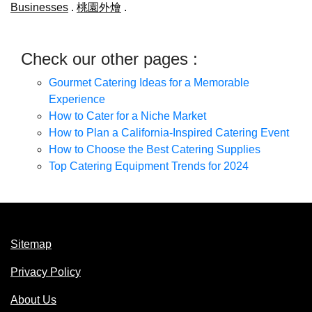
Businesses
.
桃園外燴
.
Check our other pages :
Gourmet Catering Ideas for a Memorable
Experience
How to Cater for a Niche Market
How to Plan a California-Inspired Catering Event
How to Choose the Best Catering Supplies
Top Catering Equipment Trends for 2024
Sitemap
Privacy Policy
About Us