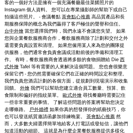
客的一個好方法是擁有一個充滿餐廳最佳菜餚照片的
Instagram 個人資料。 您可以在專業攝影師的幫助下或自己
拍攝這些照片。 - 會議餐點
茶會點心推薦
高品質產品和長
期服務保障的概念為我們贏得了客戶極佳的聲譽和信任。
台中外燴
當您選擇我們時，我們永遠不會讓您失望。 如果
您與企業餐飲服務商合作，餐飲服務商除了計劃和交付之外
還需要負責設置和清理。 如果您僱用某人來為您的團隊提
供服務，他們通常會負責會議或活動前後的準備和清理工
作。 有時，餐飲服務商會透過將多餘的食物捐贈給 Die
西
式外燴
Tafel 等有需要的人來解決這個問題。 您也會很樂意
保留它們 - 您仍然需要確保它們在正確的時間設定和整理。
我們負責您酒店計劃的各個方面，從規劃到現場演示和收集
回饋。
外燴
我們可以幫助您建立適合員工數量、預算、飲
食限制和偏好的指紋菜單。
歐式外燴
尋找餐廳時需要記住
一些非常重要的事情。 了解這些問題的答案將幫助您決定
走哪條路。
戶外婚禮
如果你真的想發揮你的紙藝技巧，你
也可以發送紙質邀請函參加排練晚宴。
茶會點心推薦
然
而，大多數夫婦選擇簡單地給客人打電話或發短信，讓他們
知道活動的細節。 這就是為什麼企業餐飲服務提供多樣化