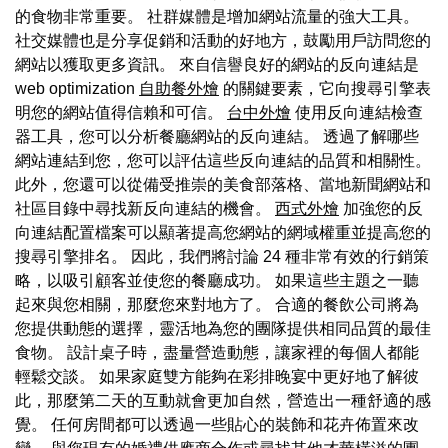
的食物非常重要。 社群媒體是增加網站流量的強大工具。
社交媒體也是分享促銷和活動的好地方，鼓勵用戶訪問您的
網站以獲取更多資訊。 來自信譽良好的網站的反向連結是
web optimization
自助餐外燴
的關鍵要素，它向搜尋引擎表
明您的網站值得信賴和可信。
台中外燴
使用反向連結檢查
器工具，您可以分析餐廳網站的反向連結。 透過了解哪些
網站連結到您，您可以評估這些反向連結的品質和相關性。
此外，您還可以從備受推崇的美食部落格、當地新聞網站和
社區目錄中尋找新反向連結的機會。
西式外燴
加強您的反
向連結配置檔案可以顯著提高您網站的網域權重並提高您的
搜尋引擎排名。 因此，我們將討論 24 種非常有效的行銷策
略，以吸引顧客並使您的餐廳成功。 如果這些主題之一聽
起來與您相關，那麼您來對地方了。 合適的餐飲公司將為
您提供動態的選擇，靈活地為您的團隊提供相同品質的最佳
食物。 設計桌子時，盡量營造動態，讓家裡的每個人都能
輕鬆交談。 如果家庭雙方能夠在彩排晚宴中更好地了解彼
此，那麼第二天的互動就會更加自然，營造出一種舒適的感
覺。 任何房間都可以透過一些貼心的裝飾和花卉佈置來改