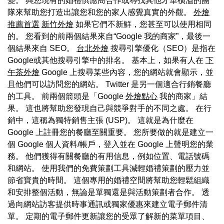
變。 與您現有的婚禮供應商合作或尋找其他才華橫溢的團
隊來幫助您打造出讓您和您的家人感覺真實的外觀。
外燴
推薦首選
新竹外燴
如果它們不新鮮，您甚至可以使用相同
的。 您看到的前兩個結果來自“Google 我的商家”，最後一
個結果來自 SEO。
台北外燴
搜尋引擎優化（SEO）是指在
Google或其他搜尋引擎中的排名。 基本上，如果有人在
下
午茶外燴
Google 上搜尋某些內容，您的網站就會顯示，並
且他們可以訪問您的網站。 Twitter 是另一個適合行銷餐廳
的工具。 前兩個箭頭是「Google
外燴點心
我的商家」結
果。 這也將幫助您發現自己與競爭對手的不同之處。 在行
銷中，這稱為獨特銷售主張 (USP)。 這就是為什麼在
Google 上註冊您的餐廳至關重要。 您所要做的就是建立一
個 Google 個人資料/帳戶，登入並在 Google 上聲明您的業
務。 他們獲得有關餐廳的有用信息，例如位置、電話號碼
和網站。 使用我們的免費策劃工具減輕婚禮策劃的壓力並
節省寶貴的時間。 這個專用的婚禮空間將幫助您輕鬆組織
和安排整個活動，無論是單獨還是與活動策劃者合作。 透
過向網站訪客提供時事通訊或獨家優惠來建立電子郵件清
單。 定期的電子郵件更新讓您的受眾了解新的菜單項目、